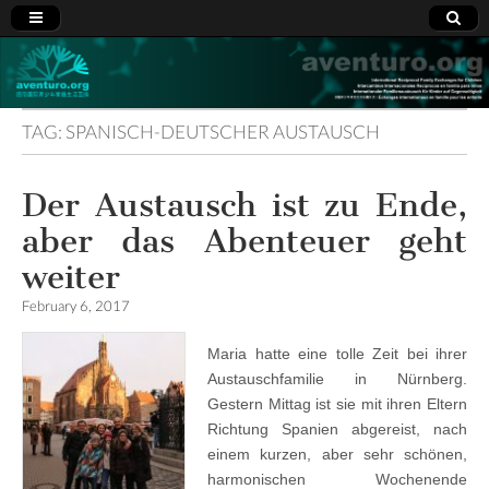
Aventuro.org
International
Reciprocal
Exchanges
for Children
TAG:
SPANISCH-DEUTSCHER AUSTAUSCH
Der Austausch ist zu Ende,
aber das Abenteuer geht
weiter
February 6, 2017
Maria hatte eine tolle Zeit bei ihrer
Austauschfamilie in Nürnberg.
Gestern Mittag ist sie mit ihren Eltern
Richtung Spanien abgereist, nach
einem kurzen, aber sehr schönen,
harmonischen Wochenende