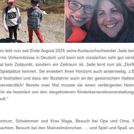
n lebt nun seit Ende August 2025 seine Austauschschwester Jade be
ohne Vorkenntnisse in Deutsch und kann sich inzwischen sehr gut vers
l kein Zeitpunkt, sondern ein Zeitraum ist. Jade lernt nun als „Dorf
pielplätze kennen. Sie erweitert ihren Horizont auch anderweitig, z.B
esthalten und dass der Busfahrer auch an der gewünschten Halteste
tverständlich! Bereits zwei Mal musste sie einen verlängerten He
 ist sie fasziniert von den dargebotenen Kinderkarnevalsveranstaltun
olt.”
gszentrum, Schwimmen und Krav Maga, Besuch bei Opa und Oma, P
eihnachten, Besuch bei den Mainzelmännchen …. und Spiel und Spaß u