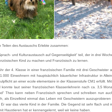
n Teilen des Austauschs Erlebte zusammen:
rach- und Kulturaustausch auf Gegenseitigkeit“ teil, der in drei Woc
anzösischen Kind zu machen und Französisch zu lernen.
hr der 4. Klasse in einer französischen Familie mit drei Geschwister 
000 Einwohnern mit hauptsächlich bäuerlicher Infrastruktur in Allei
lpflicht an einer ecole elementaire in der Klassenstufe CM1 erfüllt. Mi
 konnte laut seiner französischen Klassenlehrerin nach ca. 3,5 Mo
tkind“ Theo kann neben Französisch sprechen und schreiben nun auc
sch, als Einzelkind einmal das Leben mit Geschwistern auszuprobieren
Er war das vierte Kind in der Familie. Die Gegend ist sehr flach und
it Haustieren hat er kennengelernt, weil wir keine haben.