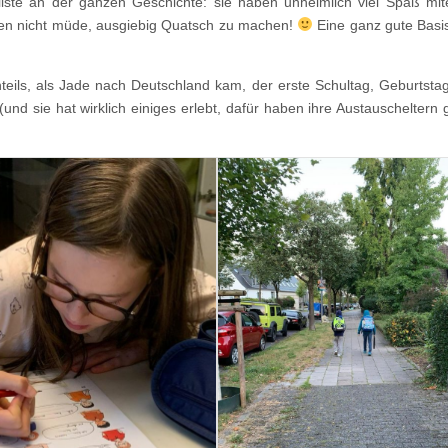
lste an der ganzen Geschichte: sie haben unheimlich viel Spaß mit
den nicht müde, ausgiebig Quatsch zu machen!
Eine ganz gute Basis
teils, als Jade nach Deutschland kam, der erste Schultag, Geburtsta
(und sie hat wirklich einiges erlebt, dafür haben ihre Austauscheltern g