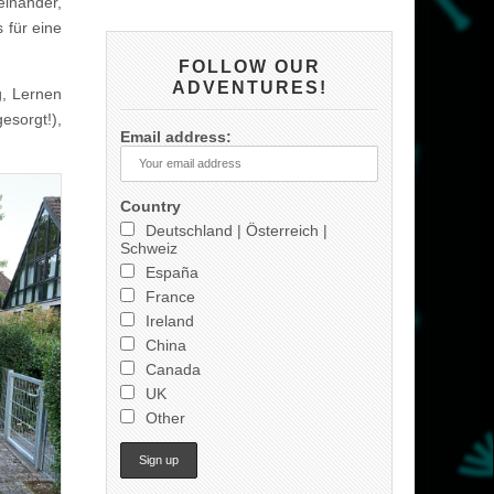
einander,
 für eine
FOLLOW OUR
ADVENTURES!
g, Lernen
esorgt!),
Email address:
Country
Deutschland | Österreich |
Schweiz
España
France
Ireland
China
Canada
UK
Other