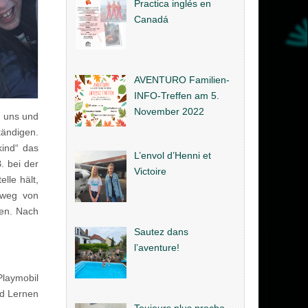
Practica inglés en
Canadá
AVENTURO Familien-
INFO-Treffen am 5.
November 2022
i uns und
tändigen.
kind“ das
L’envol d’Henni et
. bei der
Victoire
lle hält,
imweg von
gen. Nach
Sautez dans
l’aventure!
laymobil
nd Lernen
Toujours plus proche