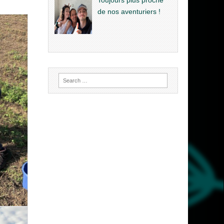
de nos aventuriers !
Search
for: