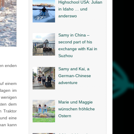
Highschool USA: Julian
in Idaho … und
anderswo
Samy in China –
second part of his
exchange with Kai in
Suzhou
hen enden
Samy and Kai, a
German-Chinese
adventure
auf einem
nlagen im
t wenigen
Marie und Maggie
naten dem
wünschen fröhliche
h Traktor
Ostern
 und eine
 man kann