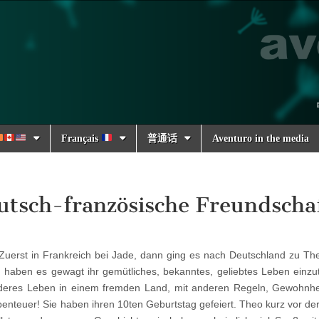
Français
普通话
Aventuro in the media
utsch-französische Freundscha
uerst in Frankreich bei Jade, dann ging es nach Deutschland zu Th
ig, haben es gewagt ihr gemütliches, bekanntes, geliebtes Leben einz
deres Leben in einem fremden Land, mit anderen Regeln, Gewohnhe
enteuer! Sie haben ihren 10ten Geburtstag gefeiert. Theo kurz vor der