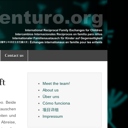
Contact us
ft
Meet the team!
About us
Über uns
eo. Beide
Cómo funciona
utauschen
项目详细
iten und
Impressum
 Abreise,