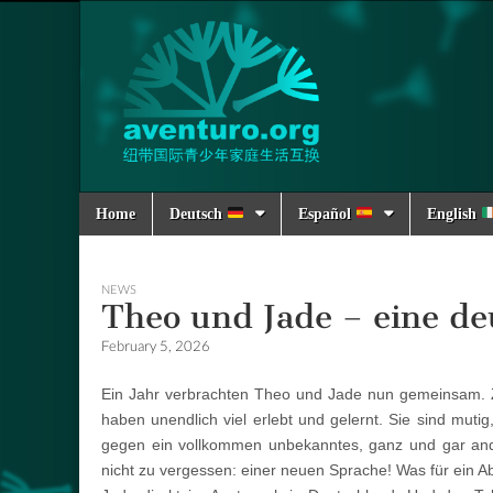
Aventuro.org
International
Reciprocal
Exchanges
for Children
Main
Skip
Home
Deutsch
Español
English
to
menu
content
NEWS
Theo und Jade – eine de
February 5, 2026
Ein Jahr verbrachten Theo und Jade nun gemeinsam. Z
haben unendlich viel erlebt und gelernt. Sie sind mut
gegen ein vollkommen unbekanntes, ganz und gar an
nicht zu vergessen: einer neuen Sprache! Was für ein Ab