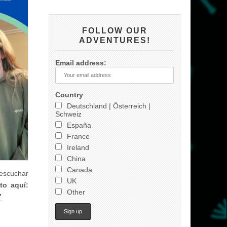
FOLLOW OUR
ADVENTURES!
Email address:
Country
Deutschland | Österreich |
Schweiz
España
France
Ireland
China
Canada
 escuchar
UK
to aquí:
Other
7