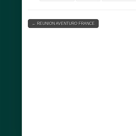
Post
← REUNION AVENTURO FRANCE
navigation