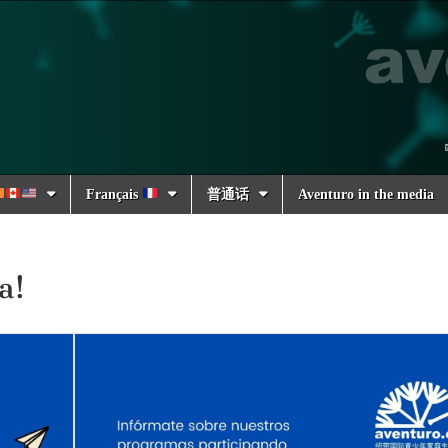
Français
普通话
Aventuro in the media
a!