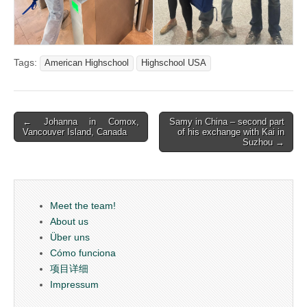
Tags:
American Highschool
Highschool USA
Post
← Johanna in Comox,
Samy in China – second part
Vancouver Island, Canada
of his exchange with Kai in
navigation
Suzhou →
Meet the team!
About us
Über uns
Cómo funciona
项目详细
Impressum