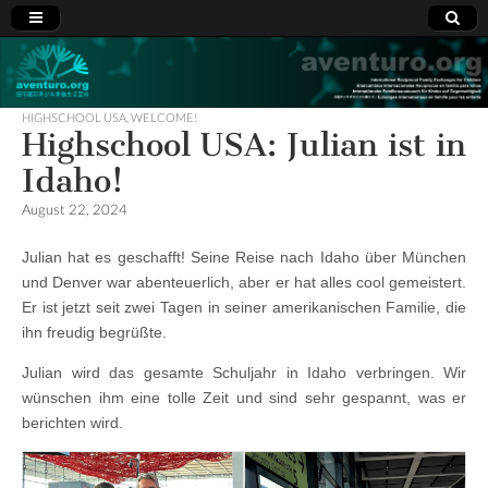
Aventuro.org
International
Reciprocal
Exchanges
HIGHSCHOOL USA
,
WELCOME!
for Children
Highschool USA: Julian ist in
Idaho!
August 22, 2024
Julian hat es geschafft! Seine Reise nach Idaho über München
und Denver war abenteuerlich, aber er hat alles cool gemeistert.
Er ist jetzt seit zwei Tagen in seiner amerikanischen Familie, die
ihn freudig begrüßte.
Julian wird das gesamte Schuljahr in Idaho verbringen. Wir
wünschen ihm eine tolle Zeit und sind sehr gespannt, was er
berichten wird.