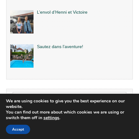
L’envol d’Henni et Victoire
Sautez dans l’aventure!
Search
We are using cookies to give you the best experience on our
for:
website.
You can find out more about which cookies we are using or
switch them off in
settings
.
Copyright © 2026
Aventuro.org
. All Rights Reserved.
Accept
The Magazine Basic Theme by
bavotasan.com
.