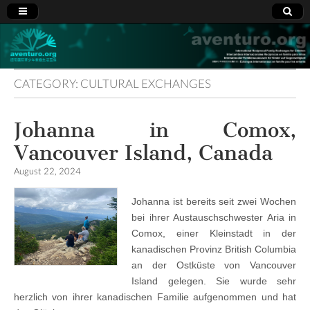
Aventuro.org
International
Reciprocal
Exchanges
for Children
CATEGORY:
CULTURAL EXCHANGES
Johanna in Comox,
Vancouver Island, Canada
August 22, 2024
Johanna ist bereits seit zwei Wochen
bei ihrer Austauschschwester Aria in
Comox, einer Kleinstadt in der
kanadischen Provinz British Columbia
an der Ostküste von Vancouver
Island gelegen. Sie wurde sehr
herzlich von ihrer kanadischen Familie aufgenommen und hat