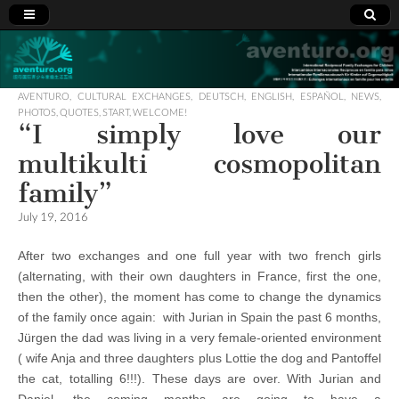
Aventuro.org
International
Reciprocal
Exchanges
AVENTURO
,
CULTURAL EXCHANGES
,
DEUTSCH
,
ENGLISH
,
ESPAÑOL
,
NEWS
,
for Children
PHOTOS
,
QUOTES
,
START
,
WELCOME!
“I simply love our
multikulti cosmopolitan
family”
July 19, 2016
After two exchanges and one full year with two french girls
(alternating, with their own daughters in France, first the one,
then the other), the moment has come to change the dynamics
of the family once again: with Jurian in Spain the past 6 months,
Jürgen the dad was living in a very female-oriented environment
( wife Anja and three daughters plus Lottie the dog and Pantoffel
the cat, totalling 6!!!). These days are over. With Jurian and