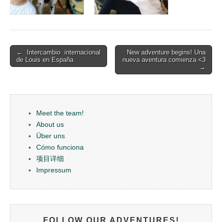
Post
← Intercambio internacional
New adventure begins! Una
de Louis en España
nueva aventura comienza <3
navigation
→
Meet the team!
About us
Über uns
Cómo funciona
项目详细
Impressum
FOLLOW OUR ADVENTURES!